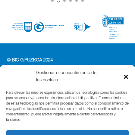
© BIC GIPUZKOA 2024
PERFIL DEL CONTRATANTE
Gestionar el consentimiento de
ACCESIBILIDAD
las cookies
POLÍTICA DE PRIVACIDAD
POLÍTICA DE COOKIES
Para ofrecer las mejores experiencias, utilizamos tecnologías como las cookies
para almacenar y/o acceder a la información del dispositivo. El consentimiento
AVISO LEGAL
de estas tecnologías nos permitirá procesar datos como el comportamiento de
navegación o las identificaciones únicas en este sitio. No consentir o retirar el
Parque Cientifico Tecnológico de Gipuzkoa
consentimiento, puede afectar negativamente a ciertas características y
funciones.
Edificio Tandem – Paseo Miramón, 170
20014 Donostia / San Sebastián