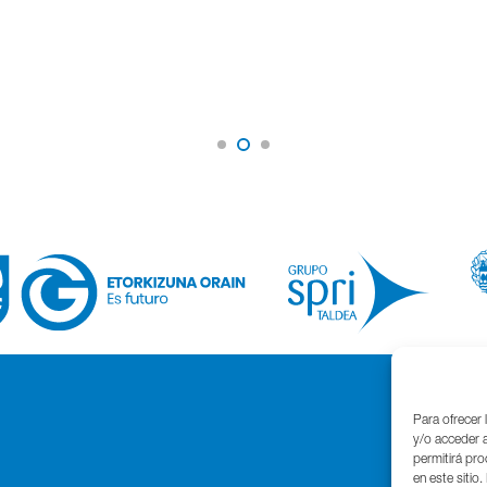
Para ofrecer 
y/o acceder a
permitirá pr
en este sitio