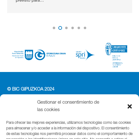
previsto para…
© BIC GIPUZKOA 2024
PERFIL DEL CONTRATANTE
Gestionar el consentimiento de
ACCESIBILIDAD
las cookies
POLÍTICA DE PRIVACIDAD
POLÍTICA DE COOKIES
Para ofrecer las mejores experiencias, utilizamos tecnologías como las cookies
para almacenar y/o acceder a la información del dispositivo. El consentimiento
AVISO LEGAL
de estas tecnologías nos permitirá procesar datos como el comportamiento de