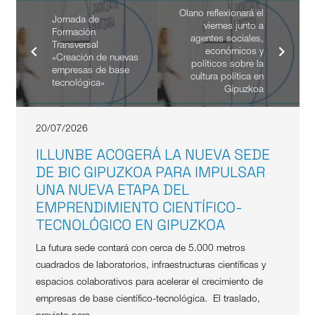
Olano reflexionará el
Jornada de
viernes junto a
Formación
agentes sociales,
Transversal
económicos y
«Creación de nuevas
políticos sobre la
empresas de base
cultura política en
tecnológica»
Gipuzkoa
20/07/2026
ILLUNBE ACOGERÁ LA NUEVA SEDE
DE BIC GIPUZKOA PARA IMPULSAR
UNA NUEVA ETAPA DEL
EMPRENDIMIENTO CIENTÍFICO-
TECNOLÓGICO EN GIPUZKOA
La futura sede contará con cerca de 5.000 metros
cuadrados de laboratorios, infraestructuras científicas y
espacios colaborativos para acelerar el crecimiento de
empresas de base científico-tecnológica. El traslado,