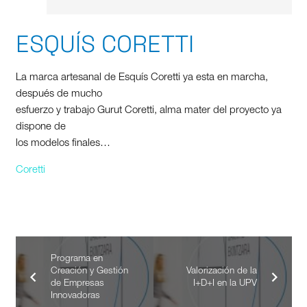
ESQUÍS CORETTI
La marca artesanal de Esquís Coretti ya esta en marcha,
después de mucho
esfuerzo y trabajo Gurut Coretti, alma mater del proyecto ya
dispone de
los modelos finales…
Coretti
Programa en
Creación y Gestión
Valorización de la
de Empresas
I+D+I en la UPV
Innovadoras