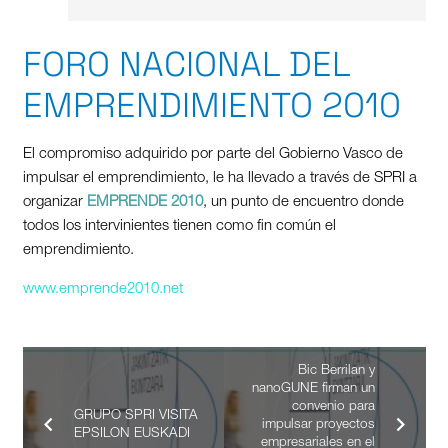
FORO NACIONAL DEL
EMPRENDIMIENTO 2010
El compromiso adquirido por parte del Gobierno Vasco de
impulsar el emprendimiento, le ha llevado a través de SPRI a
organizar
EMPRENDE 2010
, un punto de encuentro donde
todos los intervinientes tienen como fin común el
emprendimiento.
www.emprende2010.net
Bic Berrilan y
nanoGUNE firman un
convenio para
GRUPO SPRI VISITA
impulsar proyectos
EPSILON EUSKADI
empresariales en el