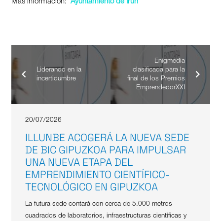
Más información:
Ayuntamiento de Irun
Enigmedia
Liderando en la
clasificada para la
incertidumbre
final de los Premios
EmprendedorXXI
20/07/2026
ILLUNBE ACOGERÁ LA NUEVA SEDE
DE BIC GIPUZKOA PARA IMPULSAR
UNA NUEVA ETAPA DEL
EMPRENDIMIENTO CIENTÍFICO-
TECNOLÓGICO EN GIPUZKOA
La futura sede contará con cerca de 5.000 metros
cuadrados de laboratorios, infraestructuras científicas y