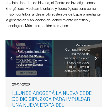
de siete décadas de historia, el Centro de Investigaciones
Energéticas, Medioambientales y Tecnológicas tiene como
misión contribuir al desarrollo sostenible de España mediante
la generación y aplicación del conocimiento científico y
tecnológico. Más información: ciemat.es
Multiverse
Computing cierra
Feria profesional de
una ronda de
la industria de la
financiación de 25
movilidad sostenible
millones de euros
del sur de Europa
para promover el
software cuántico
20/07/2026
ILLUNBE ACOGERÁ LA NUEVA SEDE
DE BIC GIPUZKOA PARA IMPULSAR
UNA NUEVA ETAPA DEL