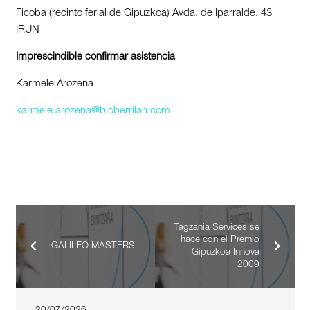
Ficoba (recinto ferial de Gipuzkoa) Avda. de Iparralde, 43
IRUN
Imprescindible confirmar asistencia
Karmele Arozena
karmele.arozena@bicberrilan.com
Tagzania Services se
hace con el Premio
GALILEO MASTERS
Gipuzkoa Innova
2009