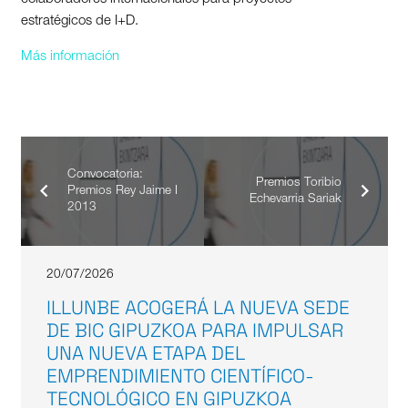
estratégicos de I+D.
Más información
Convocatoria:
Premios Toribio
Premios Rey Jaime I
Echevarria Sariak
2013
20/07/2026
ILLUNBE ACOGERÁ LA NUEVA SEDE
DE BIC GIPUZKOA PARA IMPULSAR
UNA NUEVA ETAPA DEL
EMPRENDIMIENTO CIENTÍFICO-
TECNOLÓGICO EN GIPUZKOA