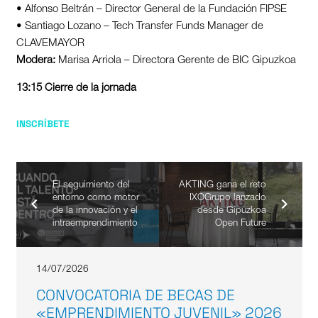
• Alfonso Beltrán – Director General de la Fundación FIPSE
• Santiago Lozano – Tech Transfer Funds Manager de
CLAVEMAYOR
Modera:
Marisa Arriola – Directora Gerente de BIC Gipuzkoa
13:15 Cierre de la jornada
INSCRÍBETE
El seguimiento del
AKTING gana el reto
entorno como motor
IXOGrupo lanzado
de la innovación y el
desde Gipuzkoa
intraemprendimiento
Open Future
14/07/2026
CONVOCATORIA DE BECAS DE
«EMPRENDIMIENTO JUVENIL» 2026