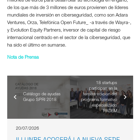
millones de euros para desarrollar su tecnología en engaño,
de los que más de 3 millones de euros provienen de líderes
mundiales de inversión en ciberseguridad, como son Adara
Ventures, Orza, Telefónica Open Future_ -a través de Wayra-,
y Evolution Equity Partners, inversor de capital de riesgo
internacional centrado en el sector de la ciberseguridad, que
ha sido el último en sumarse.
Nota de Prensa
18 startups
participan en la
Catálogo de ayudas
tercera edición del
Grupo SPRI 2018
programa formativo
especializado
PADEM
20/07/2026
ILLUNBE ACOGERÁ LA NUEVA SEDE