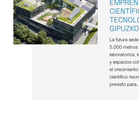
EMPREN
CIENTÍF
TECNOL
GIPUZK
La futura sed
5.000 metros
laboratorios, i
y espacios col
el crecimient
científico-tec
previsto para