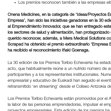
Los premios reconocen también a las empresas e
Onena Medicines, en la categoría de ‘Ideas/Proyectos Em
Empresa’, han sido las iniciativas ganadoras en la 30 ed
al Emprendimiento Innovador, que se han entregado
est
los sectores de salud y alimentación, han protagonizado
querido reconocer, además, a Mera Medical Solutions con
Scrapad ha obtenido el premio extraordinario ‘Empresa Ei
ha recibido el reconocimiento Iñaki Goenaga.
La 30 edición de los Premios Toribio Echevarria ha estado
acto, que habitualmente reúne a un nutrido número de as
participantes y a los representantes institucionales. N
empresarial y educativo de Euskadi han seguido el evento
retransmitido ‘en streaming’ desde el Coliseo Antzokia de
Los Premios Toribio Echevarria
están promovidos por el 
la labor de las personas emprendedoras, impulsar el em
proyectos empresariales. Esta edición de los premios ha 