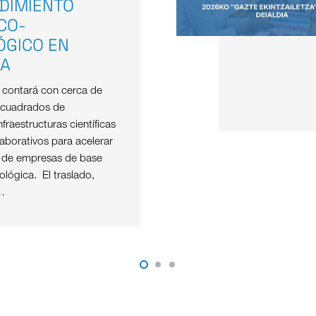
DIMIENTO
ICO-
ÓGICO EN
OA
e contará con cerca de
 cuadrados de
nfraestructuras científicas
aborativos para acelerar
o de empresas de base
nológica. El traslado,
…