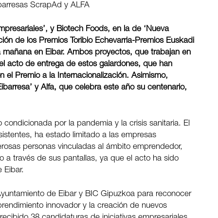
ibarresas ScrapAd y ALFA
presariales’, y Biotech Foods, en la de ‘Nueva
ición de los Premios Toribio Echevarria-Premios Euskadi
a mañana
en Eibar. Ambos proyectos, que trabajan en
 el acto de entrega de estos galardones, que han
 el Premio a la Internacionalización. Asimismo,
barresa’ y Alfa, que celebra este año su centenario,
 condicionada por la pandemia y la crisis sanitaria. El
istentes, ha estado limitado a las empresas
umerosas personas vinculadas al ámbito emprendedor,
 a través de sus pantallas, ya que el acto ha sido
 Eibar.
Ayuntamiento de Eibar y BIC Gipuzkoa para reconocer
prendimiento innovador y la creación de nuevos
recibido 38 candidaturas de iniciativas empresariales