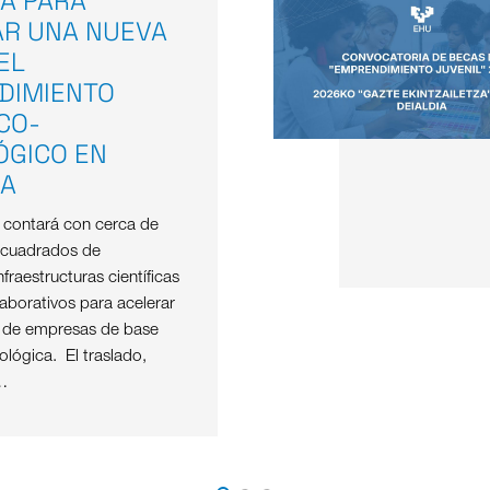
A PARA
AR UNA NUEVA
EL
DIMIENTO
ICO-
ÓGICO EN
OA
e contará con cerca de
 cuadrados de
nfraestructuras científicas
aborativos para acelerar
o de empresas de base
nológica. El traslado,
…