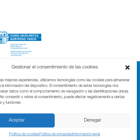
Gestionar el consentimiento de las cookies
las mejores experiencias, utilizamos tecnologías como las cookies para almacenar
 la información del dispositivo. El consentimiento de estas tecnologías nos
ocesar datos como el comportamiento de navegación o las identificaciones únicas
. No consentir o retirar el consentimiento, puede afectar negativamente a ciertas
as y funciones.
Parque Cientifico Tecnológico de Gipuzkoa
Edificio Tandem – Paseo Miramón, 170
20014 Donostia / San Sebastián
Aceptar
Denegar
T. (+34) 943 000 999 | bic@bicgipuzkoa.eus
Política de cookies
Política de privacidad
Información legal