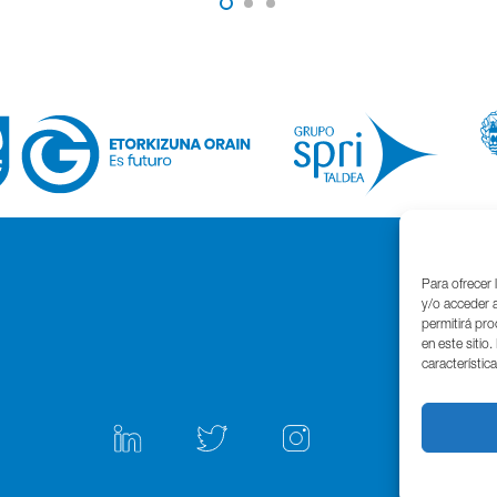
Para ofrecer 
y/o acceder a
permitirá pr
en este sitio
característic