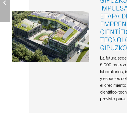
GIPUZKO
IMPULS
ETAPA D
EMPREN
CIENTÍF
TECNOL
GIPUZK
La futura sed
5.000 metros
laboratorios, i
y espacios col
el crecimient
científico-tec
previsto para