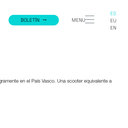
ES
MENU
BOLETÍN
trending_flat
EU
EN
tegramente en el País Vasco. Una scooter equivalente a