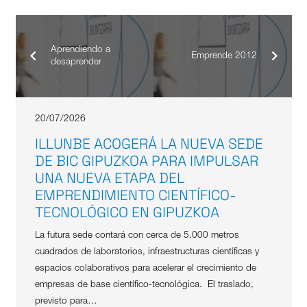
Aprendiendo a
Emprende 2012
desaprender
20/07/2026
ILLUNBE ACOGERÁ LA NUEVA SEDE
DE BIC GIPUZKOA PARA IMPULSAR
UNA NUEVA ETAPA DEL
EMPRENDIMIENTO CIENTÍFICO-
TECNOLÓGICO EN GIPUZKOA
La futura sede contará con cerca de 5.000 metros
cuadrados de laboratorios, infraestructuras científicas y
espacios colaborativos para acelerar el crecimiento de
empresas de base científico-tecnológica. El traslado,
previsto para…