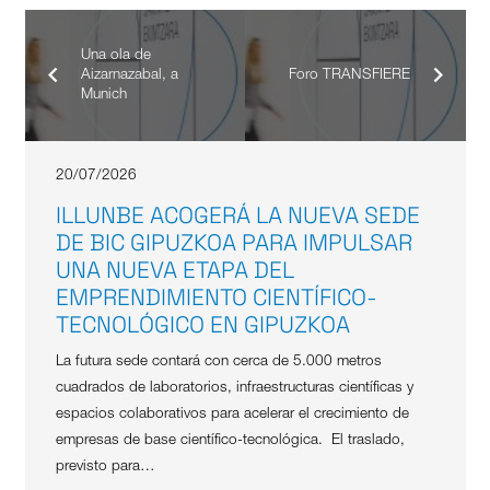
Una ola de
Aizarnazabal, a
Foro TRANSFIERE
Munich
20/07/2026
ILLUNBE ACOGERÁ LA NUEVA SEDE
DE BIC GIPUZKOA PARA IMPULSAR
UNA NUEVA ETAPA DEL
EMPRENDIMIENTO CIENTÍFICO-
TECNOLÓGICO EN GIPUZKOA
La futura sede contará con cerca de 5.000 metros
cuadrados de laboratorios, infraestructuras científicas y
espacios colaborativos para acelerar el crecimiento de
empresas de base científico-tecnológica. El traslado,
previsto para…