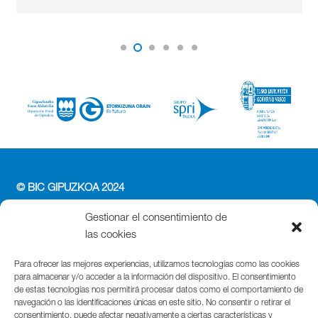
© BIC GIPUZKOA 2024
PERFIL DEL CONTRATANTE
Gestionar el consentimiento de
ACCESIBILIDAD
las cookies
POLÍTICA DE PRIVACIDAD
POLÍTICA DE COOKIES
Para ofrecer las mejores experiencias, utilizamos tecnologías como las cookies
para almacenar y/o acceder a la información del dispositivo. El consentimiento
AVISO LEGAL
de estas tecnologías nos permitirá procesar datos como el comportamiento de
navegación o las identificaciones únicas en este sitio. No consentir o retirar el
Parque Cientifico Tecnológico de Gipuzkoa
consentimiento, puede afectar negativamente a ciertas características y