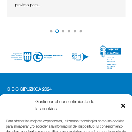
previsto para…
© BIC GIPUZKOA 2024
PERFIL DEL CONTRATANTE
Gestionar el consentimiento de
ACCESIBILIDAD
las cookies
POLÍTICA DE PRIVACIDAD
POLÍTICA DE COOKIES
Para ofrecer las mejores experiencias, utilizamos tecnologías como las cookies
para almacenar y/o acceder a la información del dispositivo. El consentimiento
AVISO LEGAL