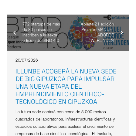
772 startups de más
Abierta 21 edición
de 80 países se
Premios MANUEL
inscriben a la sexta
LABORDE
edición de BIND 4.0
WERLINDEN
20/07/2026
ILLUNBE ACOGERÁ LA NUEVA SEDE
DE BIC GIPUZKOA PARA IMPULSAR
UNA NUEVA ETAPA DEL
EMPRENDIMIENTO CIENTÍFICO-
TECNOLÓGICO EN GIPUZKOA
La futura sede contará con cerca de 5.000 metros
cuadrados de laboratorios, infraestructuras científicas y
espacios colaborativos para acelerar el crecimiento de
empresas de base científico-tecnológica. El traslado,