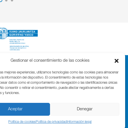
Gestionar el consentimiento de las cookies
las mejores experiencias, utilizamos tecnologías como las cookies para almacenar
 la información del dispositivo. El consentimiento de estas tecnologías nos
ocesar datos como el comportamiento de navegación o las identificaciones únicas
. No consentir o retirar el consentimiento, puede afectar negativamente a ciertas
as y funciones.
Parque Cientifico Tecnológico de Gipuzkoa
Edificio Tandem – Paseo Miramón, 170
20014 Donostia / San Sebastián
Aceptar
Denegar
T. (+34) 943 000 999 | bic@bicgipuzkoa.eus
Política de cookies
Política de privacidad
Información legal