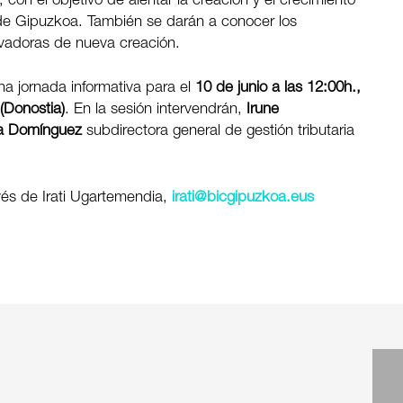
on el objetivo de alentar la creación y el crecimiento
l de Gipuzkoa. También se darán a conocer los
ovadoras de nueva creación.
a jornada informativa para el
10 de junio a las 12:00h.,
(Donostia)
. En la sesión intervendrán,
Irune
a Domínguez
subdirectora general de gestión tributaria
avés de Irati Ugartemendia,
irati@bicgipuzkoa.eus