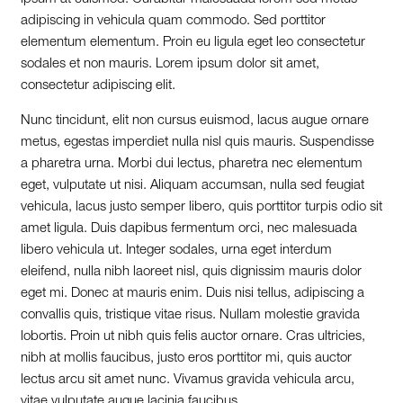
adipiscing in vehicula quam commodo. Sed porttitor
elementum elementum. Proin eu ligula eget leo consectetur
sodales et non mauris. Lorem ipsum dolor sit amet,
consectetur adipiscing elit.
Nunc tincidunt, elit non cursus euismod, lacus augue ornare
metus, egestas imperdiet nulla nisl quis mauris. Suspendisse
a pharetra urna. Morbi dui lectus, pharetra nec elementum
eget, vulputate ut nisi. Aliquam accumsan, nulla sed feugiat
vehicula, lacus justo semper libero, quis porttitor turpis odio sit
amet ligula. Duis dapibus fermentum orci, nec malesuada
libero vehicula ut. Integer sodales, urna eget interdum
eleifend, nulla nibh laoreet nisl, quis dignissim mauris dolor
eget mi. Donec at mauris enim. Duis nisi tellus, adipiscing a
convallis quis, tristique vitae risus. Nullam molestie gravida
lobortis. Proin ut nibh quis felis auctor ornare. Cras ultricies,
nibh at mollis faucibus, justo eros porttitor mi, quis auctor
lectus arcu sit amet nunc. Vivamus gravida vehicula arcu,
vitae vulputate augue lacinia faucibus.