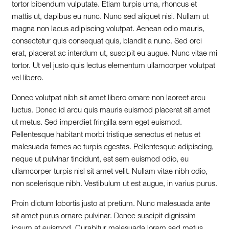
tortor bibendum vulputate. Etiam turpis urna, rhoncus et
mattis ut, dapibus eu nunc. Nunc sed aliquet nisi. Nullam ut
magna non lacus adipiscing volutpat. Aenean odio mauris,
consectetur quis consequat quis, blandit a nunc. Sed orci
erat, placerat ac interdum ut, suscipit eu augue. Nunc vitae mi
tortor. Ut vel justo quis lectus elementum ullamcorper volutpat
vel libero.
Donec volutpat nibh sit amet libero ornare non laoreet arcu
luctus. Donec id arcu quis mauris euismod placerat sit amet
ut metus. Sed imperdiet fringilla sem eget euismod.
Pellentesque habitant morbi tristique senectus et netus et
malesuada fames ac turpis egestas. Pellentesque adipiscing,
neque ut pulvinar tincidunt, est sem euismod odio, eu
ullamcorper turpis nisl sit amet velit. Nullam vitae nibh odio,
non scelerisque nibh. Vestibulum ut est augue, in varius purus.
Proin dictum lobortis justo at pretium. Nunc malesuada ante
sit amet purus ornare pulvinar. Donec suscipit dignissim
ipsum at euismod. Curabitur malesuada lorem sed metus