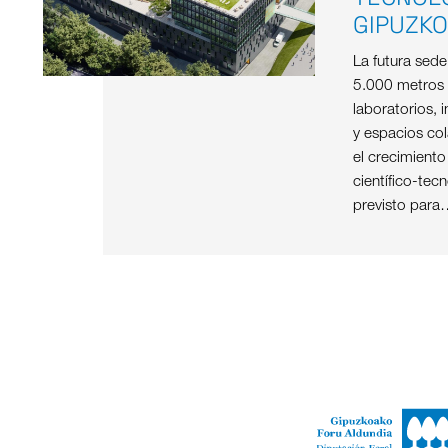
GIPUZK
La futura sed
5.000 metros
laboratorios, i
y espacios col
el crecimient
científico-tec
previsto para