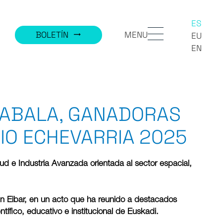
ES
MENU
BOLETÍN
trending_flat
EU
EN
ZABALA, GANADORAS
BIO ECHEVARRIA 2025
d e Industria Avanzada orientada al sector espacial,
en Eibar, en un acto que ha reunido a destacados
ífico, educativo e institucional de Euskadi.