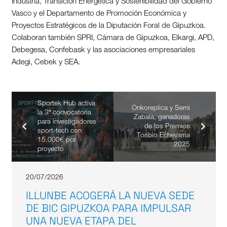
Industria, Transición Energética y Sostenibilidad del Gobierno
Vasco y el Departamento de Promoción Económica y
Proyectos Estratégicos de la Diputación Foral de Gipuzkoa.
Colaboran también SPRI, Cámara de Gipuzkoa, Elkargi, APD,
Debegesa, Confebask y las asociaciones empresariales
Adegi, Cebek y SEA.
Sportek Hub activa
Onkoreplica y Semi
la 3ª convocatoria
Zabala, ganadoras
para investigadores
de los Premios
sport-tech con
Toribio Echevarria
15.000€ por
2025
proyecto
20/07/2026
ILLUNBE ACOGERÁ LA NUEVA SEDE
DE BIC GIPUZKOA PARA IMPULSAR
UNA NUEVA ETAPA DEL