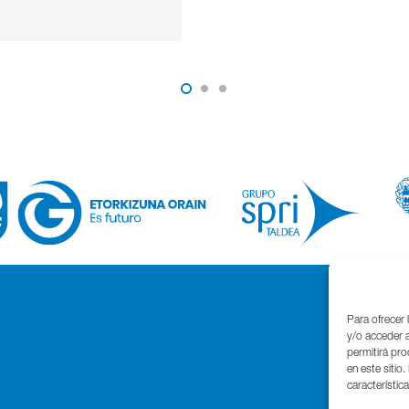
Para ofrecer 
y/o acceder a
permitirá pr
en este sitio
característic