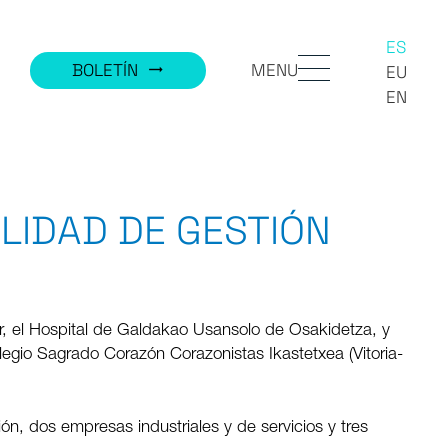
ES
MENU
BOLETÍN
trending_flat
EU
EN
LIDAD DE GESTIÓN
er, el Hospital de Galdakao Usansolo de Osakidetza, y
olegio Sagrado Corazón Corazonistas Ikastetxea (Vitoria-
n, dos empresas industriales y de servicios y tres