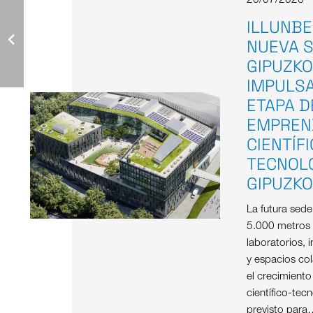
20/07/2026
ILLUNBE
NUEVA S
GIPUZKO
IMPULS
ETAPA D
EMPREN
CIENTÍF
TECNOL
GIPUZK
La futura sed
5.000 metros
laboratorios, i
y espacios col
el crecimient
científico-tec
previsto para