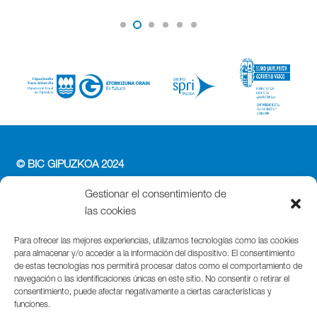
© BIC GIPUZKOA 2024
PERFIL DEL CONTRATANTE
Gestionar el consentimiento de
ACCESIBILIDAD
las cookies
POLÍTICA DE PRIVACIDAD
POLÍTICA DE COOKIES
Para ofrecer las mejores experiencias, utilizamos tecnologías como las cookies
para almacenar y/o acceder a la información del dispositivo. El consentimiento
AVISO LEGAL
de estas tecnologías nos permitirá procesar datos como el comportamiento de
navegación o las identificaciones únicas en este sitio. No consentir o retirar el
Parque Cientifico Tecnológico de Gipuzkoa
consentimiento, puede afectar negativamente a ciertas características y
funciones.
Edificio Tandem – Paseo Miramón, 170