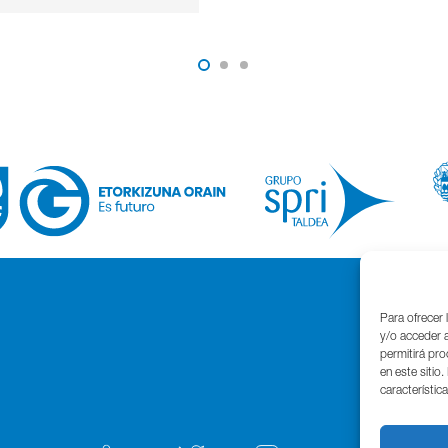
Para ofrecer 
y/o acceder a
permitirá pr
en este sitio
característic