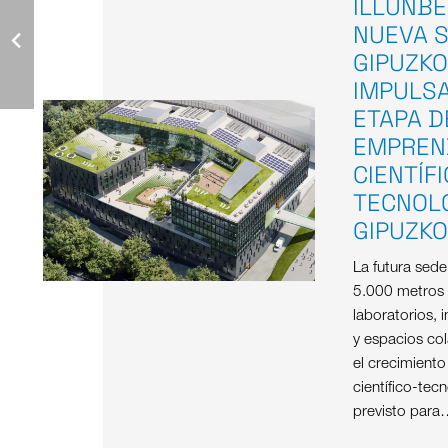
ILLUNBE
NUEVA S
GIPUZKO
IMPULS
ETAPA D
EMPREN
CIENTÍF
TECNOL
GIPUZK
La futura sed
5.000 metros
laboratorios, i
y espacios col
el crecimient
científico-tec
previsto para