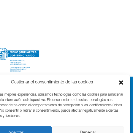
Gestionar el consentimiento de las cookies
las mejores experiencias, utilizamos tecnologías como las cookies para almacenar
 la información del dispositivo. El consentimiento de estas tecnologías nos
ocesar datos como el comportamiento de navegación o las identificaciones únicas
. No consentir o retirar el consentimiento, puede afectar negativamente a ciertas
as y funciones.
Parque Cientifico Tecnológico de Gipuzkoa
Edificio Tandem – Paseo Miramón, 170
20014 Donostia / San Sebastián
Aceptar
Denegar