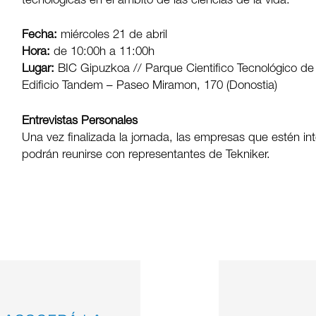
tecnológicas en el ámbito de las ciencias de la vida.
Fecha:
mi
ércoles
21 de abril
Hora:
de 10:00h a 11:00h
Lugar:
BIC Gipuzkoa // Parque Cientifico Tecnológico d
Edificio Tandem – Paseo Miramon, 170 (Donostia)
Entrevistas Personales
Una vez finalizada la jornada, las empresas que estén i
podrán reunirse con representantes de Tekniker.