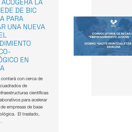
 ACOGERÁ LA
EDE DE BIC
A PARA
AR UNA NUEVA
EL
DIMIENTO
ICO-
ÓGICO EN
OA
e contará con cerca de
 cuadrados de
nfraestructuras científicas
aborativos para acelerar
o de empresas de base
nológica. El traslado,
…