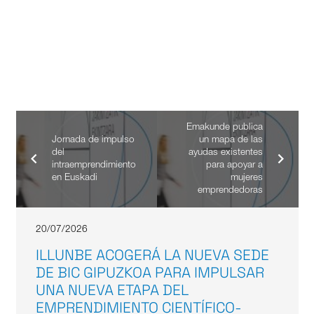
Emakunde publica
Jornada de impulso
un mapa de las
del
ayudas existentes
intraemprendimiento
para apoyar a
en Euskadi
mujeres
emprendedoras
20/07/2026
ILLUNBE ACOGERÁ LA NUEVA SEDE
DE BIC GIPUZKOA PARA IMPULSAR
UNA NUEVA ETAPA DEL
EMPRENDIMIENTO CIENTÍFICO-