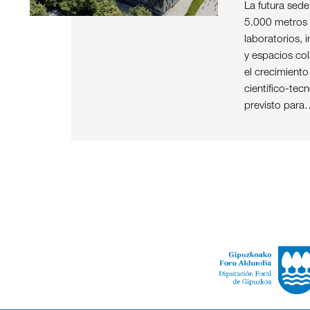
La futura sed
5.000 metros
laboratorios, i
y espacios col
el crecimient
científico-tec
previsto para