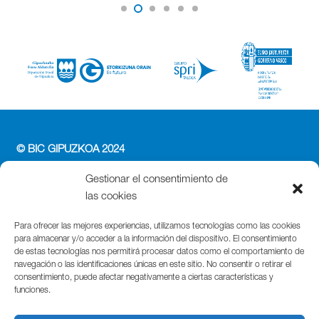
© BIC GIPUZKOA 2024
PERFIL DEL CONTRATANTE
Gestionar el consentimiento de
ACCESIBILIDAD
las cookies
POLÍTICA DE PRIVACIDAD
POLÍTICA DE COOKIES
Para ofrecer las mejores experiencias, utilizamos tecnologías como las cookies
para almacenar y/o acceder a la información del dispositivo. El consentimiento
AVISO LEGAL
de estas tecnologías nos permitirá procesar datos como el comportamiento de
navegación o las identificaciones únicas en este sitio. No consentir o retirar el
Parque Cientifico Tecnológico de Gipuzkoa
consentimiento, puede afectar negativamente a ciertas características y
funciones.
Edificio Tandem – Paseo Miramón, 170
20014 Donostia / San Sebastián