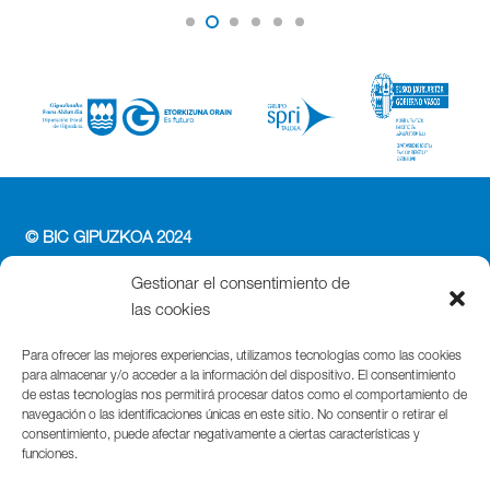
© BIC GIPUZKOA 2024
PERFIL DEL CONTRATANTE
Gestionar el consentimiento de
ACCESIBILIDAD
las cookies
POLÍTICA DE PRIVACIDAD
POLÍTICA DE COOKIES
Para ofrecer las mejores experiencias, utilizamos tecnologías como las cookies
para almacenar y/o acceder a la información del dispositivo. El consentimiento
AVISO LEGAL
de estas tecnologías nos permitirá procesar datos como el comportamiento de
navegación o las identificaciones únicas en este sitio. No consentir o retirar el
Parque Cientifico Tecnológico de Gipuzkoa
consentimiento, puede afectar negativamente a ciertas características y
funciones.
Edificio Tandem – Paseo Miramón, 170
20014 Donostia / San Sebastián