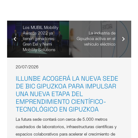
Los MUBIL Mobility
Awards 2022 ya
La industria de
tienen ganadores:
Gipuzkoa activa en el
Gren Eel y Nemi
vehículo eléctrico
Mobility Solutions
20/07/2026
ILLUNBE ACOGERÁ LA NUEVA SEDE
DE BIC GIPUZKOA PARA IMPULSAR
UNA NUEVA ETAPA DEL
EMPRENDIMIENTO CIENTÍFICO-
TECNOLÓGICO EN GIPUZKOA
La futura sede contará con cerca de 5.000 metros
cuadrados de laboratorios, infraestructuras científicas y
espacios colaborativos para acelerar el crecimiento de