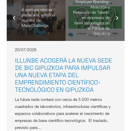
Employer Branding:
Atracción y
4 startups vascas
Retención de Talento
pasan a la semifinal
en empresas de
mundial de
base tecnológica en
MassChallenge
el Parque de
Gizpukoa
20/07/2026
ILLUNBE ACOGERÁ LA NUEVA SEDE
DE BIC GIPUZKOA PARA IMPULSAR
UNA NUEVA ETAPA DEL
EMPRENDIMIENTO CIENTÍFICO-
TECNOLÓGICO EN GIPUZKOA
La futura sede contará con cerca de 5.000 metros
cuadrados de laboratorios, infraestructuras científicas y
espacios colaborativos para acelerar el crecimiento de
empresas de base científico-tecnológica. El traslado,
previsto para…