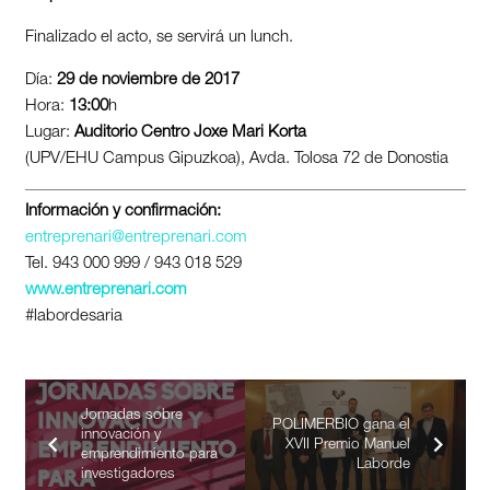
Finalizado el acto, se servirá un lunch.
Día:
29 de noviembre de 2017
Hora:
13:00
h
Lugar:
Auditorio Centro Joxe Mari Korta
(UPV/EHU Campus Gipuzkoa), Avda. Tolosa 72 de Donostia
Información y confirmación:
entreprenari@entreprenari.com
Tel. 943 000 999 / 943 018 529
www.entreprenari.com
#labordesaria
Jornadas sobre
POLIMERBIO gana el
innovación y
XVII Premio Manuel
emprendimiento para
Laborde
investigadores