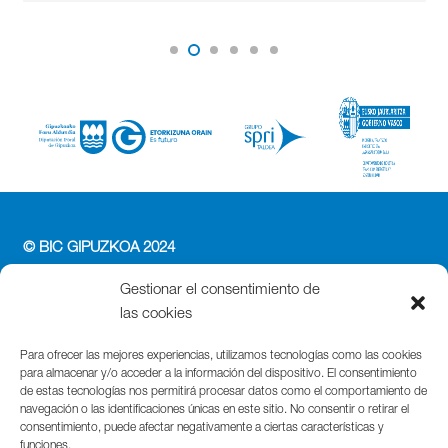
© BIC GIPUZKOA 2024
PERFIL DEL CONTRATANTE
Gestionar el consentimiento de
ACCESIBILIDAD
las cookies
POLÍTICA DE PRIVACIDAD
POLÍTICA DE COOKIES
Para ofrecer las mejores experiencias, utilizamos tecnologías como las cookies
para almacenar y/o acceder a la información del dispositivo. El consentimiento
AVISO LEGAL
de estas tecnologías nos permitirá procesar datos como el comportamiento de
navegación o las identificaciones únicas en este sitio. No consentir o retirar el
Parque Cientifico Tecnológico de Gipuzkoa
consentimiento, puede afectar negativamente a ciertas características y
funciones.