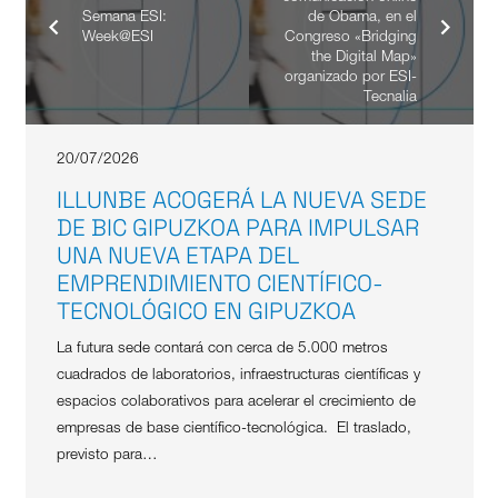
Semana ESI:
de Obama, en el
Week@ESI
Congreso «Bridging
the Digital Map»
organizado por ESI-
Tecnalia
20/07/2026
ILLUNBE ACOGERÁ LA NUEVA SEDE
DE BIC GIPUZKOA PARA IMPULSAR
UNA NUEVA ETAPA DEL
EMPRENDIMIENTO CIENTÍFICO-
TECNOLÓGICO EN GIPUZKOA
La futura sede contará con cerca de 5.000 metros
cuadrados de laboratorios, infraestructuras científicas y
espacios colaborativos para acelerar el crecimiento de
empresas de base científico-tecnológica. El traslado,
previsto para…