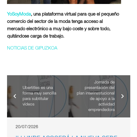
YoSoyModa
, una plataforma virtual para que el pequeño
comercio del sector de la moda tenga acceso al
mercado electrónico a muy bajo coste y sobre todo,
quitándose carga de trabajo.
NOTICIAS DE GIPUZKOA
Jornada de
Ubertitles es una
presentación del
forma muy sencilla
plan interinstitucional
para subtitular
de apoyo a la
vídeos
actividad
emprendedora
20/07/2026