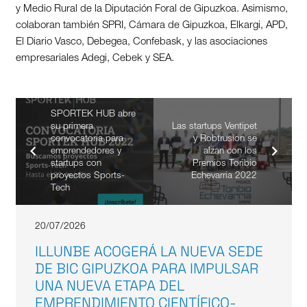
y Medio Rural de la Diputación Foral de Gipuzkoa. Asimismo,
colaboran también SPRI, Cámara de Gipuzkoa, Elkargi, APD,
El Diario Vasco, Debegea, Confebask, y las asociaciones
empresariales Adegi, Cebek y SEA.
SPORTEK HUB abre
su primera
Las startups Ventipet
convocatoria para
y Robtrusion se
emprendedores y
alzan con los
startups con
Premios Toribio
proyectos Sports-
Echevarria 2022
Tech
20/07/2026
ILLUNBE ACOGERÁ LA NUEVA SEDE
DE BIC GIPUZKOA PARA IMPULSAR
UNA NUEVA ETAPA DEL
EMPRENDIMIENTO CIENTÍFICO-