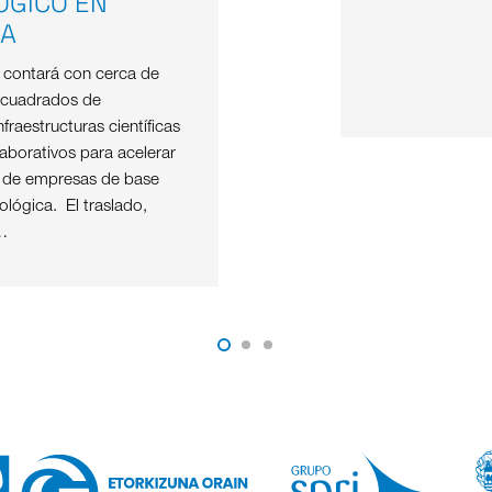
ÓGICO EN
OA
e contará con cerca de
 cuadrados de
nfraestructuras científicas
aborativos para acelerar
o de empresas de base
nológica. El traslado,
…