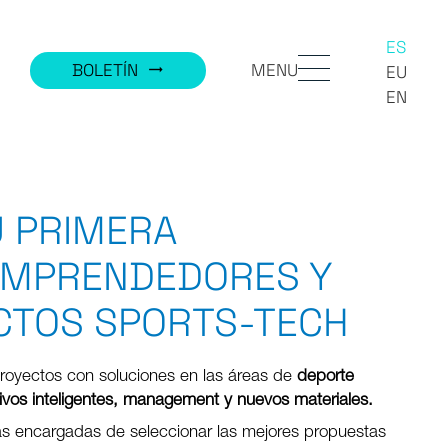
ES
MENU
BOLETÍN
trending_flat
EU
EN
U PRIMERA
EMPRENDEDORES Y
CTOS SPORTS-TECH
proyectos con soluciones en las áreas de
deporte
rtivos inteligentes, management y nuevos materiales.
as encargadas de seleccionar las mejores propuestas