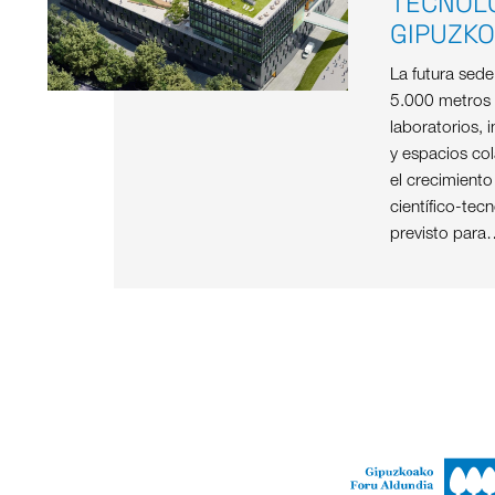
TECNOL
GIPUZK
La futura sed
5.000 metros
laboratorios, i
y espacios col
el crecimient
científico-tec
previsto para