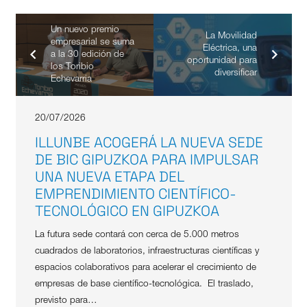
Un nuevo premio
La Movilidad
empresarial se suma
Eléctrica, una
a la 30 edición de
oportunidad para
los Toribio
diversificar
Echevarria
20/07/2026
ILLUNBE ACOGERÁ LA NUEVA SEDE
DE BIC GIPUZKOA PARA IMPULSAR
UNA NUEVA ETAPA DEL
EMPRENDIMIENTO CIENTÍFICO-
TECNOLÓGICO EN GIPUZKOA
La futura sede contará con cerca de 5.000 metros
cuadrados de laboratorios, infraestructuras científicas y
espacios colaborativos para acelerar el crecimiento de
empresas de base científico-tecnológica. El traslado,
previsto para…