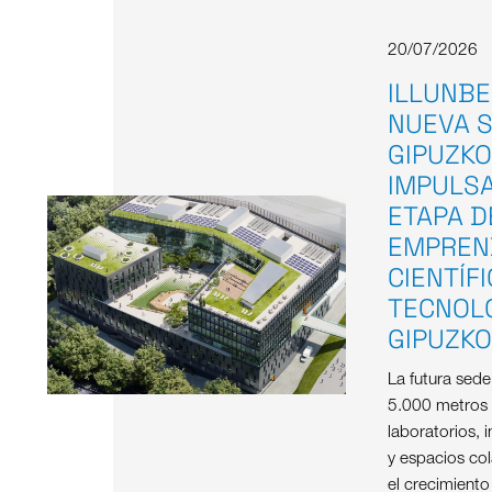
20/07/2026
ILLUNBE
NUEVA S
GIPUZKO
IMPULS
ETAPA D
EMPREN
CIENTÍF
TECNOL
GIPUZK
La futura sed
5.000 metros
laboratorios, i
y espacios col
el crecimient