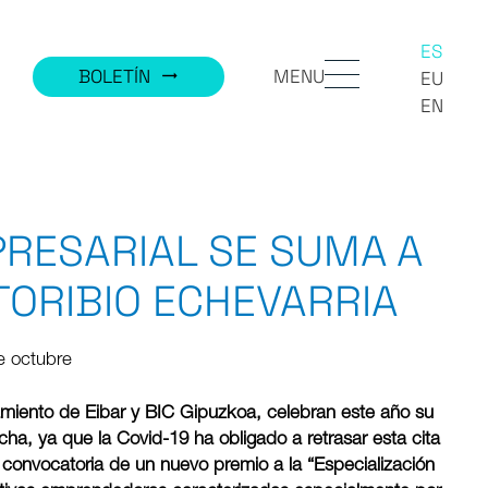
ES
MENU
BOLETÍN
trending_flat
EU
EN
RESARIAL SE SUMA A
 TORIBIO ECHEVARRIA
e octubre
amiento de Eibar y BIC Gipuzkoa, celebran este año su
cha, ya que la Covid-19 ha obligado a retrasar esta cita
convocatoria de un nuevo premio a la “Especialización