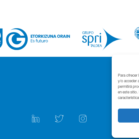
Para ofrecer 
y/o acceder a
permitirá pr
en este sitio
característic