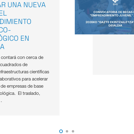
AR UNA NUEVA
EL
DIMIENTO
ICO-
ÓGICO EN
OA
e contará con cerca de
 cuadrados de
nfraestructuras científicas
aborativos para acelerar
o de empresas de base
nológica. El traslado,
…