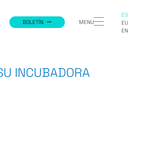
ES
MENU
BOLETÍN
trending_flat
EU
EN
 SU INCUBADORA