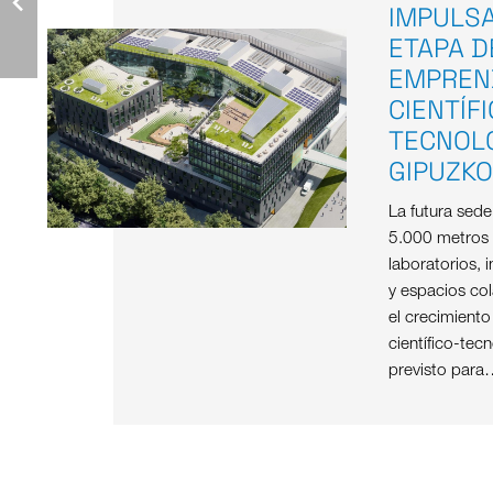
IMPULS
ETAPA D
EMPREN
CIENTÍF
TECNOL
GIPUZK
La futura sed
5.000 metros
laboratorios, i
y espacios col
el crecimient
científico-tec
previsto para