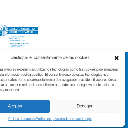
Gestionar el consentimiento de las cookies
las mejores experiencias, utilizamos tecnologías como las cookies para almacenar
 la información del dispositivo. El consentimiento de estas tecnologías nos
ocesar datos como el comportamiento de navegación o las identificaciones únicas
. No consentir o retirar el consentimiento, puede afectar negativamente a ciertas
as y funciones.
Parque Cientifico Tecnológico de Gipuzkoa
Edificio Tandem – Paseo Miramón, 170
20014 Donostia / San Sebastián
Aceptar
Denegar
T. (+34) 943 000 999 | bic@bicgipuzkoa.eus
Política de cookies
Política de privacidad
Información legal