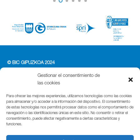
© BIC GIPUZKOA 2024
PERFIL DEL CONTRATANTE
Gestionar el consentimiento de
ACCESIBILIDAD
las cookies
POLÍTICA DE PRIVACIDAD
POLÍTICA DE COOKIES
Para ofrecer las mejores experiencias, utilizamos tecnologías como las cookies
para almacenar y/o acceder a la información del dispositivo. El consentimiento
AVISO LEGAL
de estas tecnologías nos permitirá procesar datos como el comportamiento de
navegación o las identificaciones únicas en este sitio. No consentir o retirar el
Parque Cientifico Tecnológico de Gipuzkoa
consentimiento, puede afectar negativamente a ciertas características y
funciones.
Edificio Tandem – Paseo Miramón, 170
20014 Donostia / San Sebastián