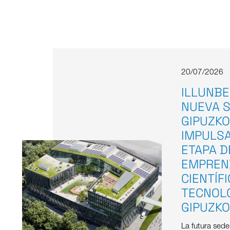
14/07/2026
CONVOC
BECAS 
«EMPRE
JUVENIL
EHU
El programa 
“Emprendimient
apoyar un máx
iniciativas emp
activar la cul