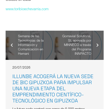
www.toribioechevarria.com
Semana de las
Gomavial Solutions,
Tecnologías de la
SL apoyada por
Información y
MINNECO a través
Comunicación en
del Programa
Hernani
INNPACTO
20/07/2026
ILLUNBE ACOGERÁ LA NUEVA SEDE
DE BIC GIPUZKOA PARA IMPULSAR
UNA NUEVA ETAPA DEL
EMPRENDIMIENTO CIENTÍFICO-
TECNOLÓGICO EN GIPUZKOA