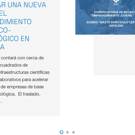
AR UNA NUEVA
EL
DIMIENTO
ICO-
ÓGICO EN
OA
e contará con cerca de
 cuadrados de
nfraestructuras científicas
aborativos para acelerar
o de empresas de base
nológica. El traslado,
…