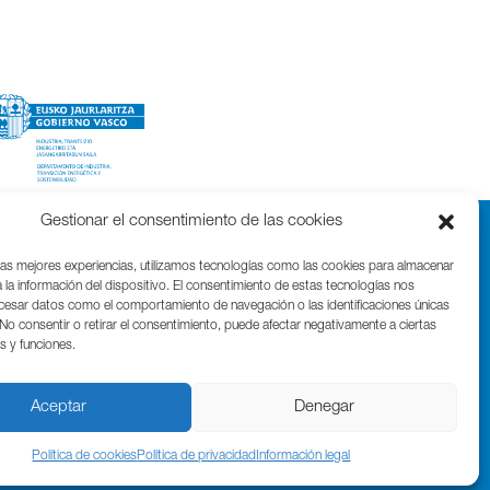
Gestionar el consentimiento de las cookies
las mejores experiencias, utilizamos tecnologías como las cookies para almacenar
 la información del dispositivo. El consentimiento de estas tecnologías nos
ocesar datos como el comportamiento de navegación o las identificaciones únicas
. No consentir o retirar el consentimiento, puede afectar negativamente a ciertas
as y funciones.
Parque Cientifico Tecnológico de Gipuzkoa
Edificio Tandem – Paseo Miramón, 170
20014 Donostia / San Sebastián
Aceptar
Denegar
T. (+34) 943 000 999 | bic@bicgipuzkoa.eus
Política de cookies
Política de privacidad
Información legal