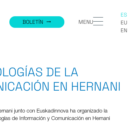
ES
MENU
BOLETÍN
trending_flat
EU
EN
LOGÍAS DE LA
ICACIÓN EN HERNANI
rnani junto con Euskadinnova ha organizado la
ogías de Información y Comunicación en Hernani