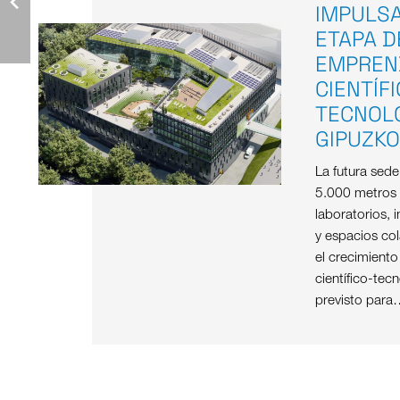
IMPULS
ETAPA D
EMPREN
CIENTÍF
TECNOL
GIPUZK
La futura sed
5.000 metros
laboratorios, i
y espacios col
el crecimient
científico-tec
previsto para