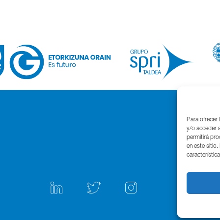
Para ofrecer 
y/o acceder a
permitirá pr
en este sitio
característic