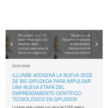
We Update You: 10
Diputación de
ideas clave que todo
Gipuzkoa promueve
directivo debe
el lanzamiento
conocer para estar al
internacional de
día en los negocios
nuevos productos
20/07/2026
ILLUNBE ACOGERÁ LA NUEVA SEDE
DE BIC GIPUZKOA PARA IMPULSAR
UNA NUEVA ETAPA DEL
EMPRENDIMIENTO CIENTÍFICO-
TECNOLÓGICO EN GIPUZKOA
La futura sede contará con cerca de 5.000 metros