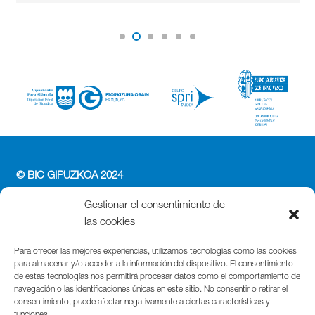
© BIC GIPUZKOA 2024
PERFIL DEL CONTRATANTE
Gestionar el consentimiento de
ACCESIBILIDAD
las cookies
POLÍTICA DE PRIVACIDAD
POLÍTICA DE COOKIES
Para ofrecer las mejores experiencias, utilizamos tecnologías como las cookies
para almacenar y/o acceder a la información del dispositivo. El consentimiento
AVISO LEGAL
de estas tecnologías nos permitirá procesar datos como el comportamiento de
navegación o las identificaciones únicas en este sitio. No consentir o retirar el
Parque Cientifico Tecnológico de Gipuzkoa
consentimiento, puede afectar negativamente a ciertas características y