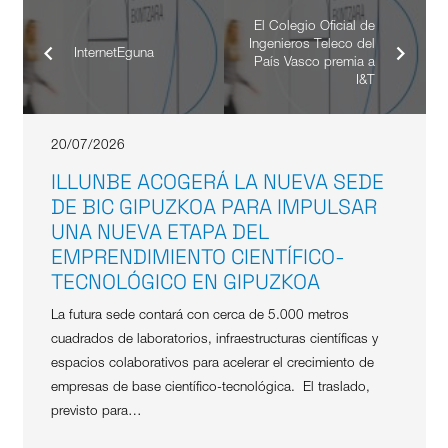
El Colegio Oficial de
Ingenieros Teleco del
InternetEguna
País Vasco premia a
I&T
20/07/2026
ILLUNBE ACOGERÁ LA NUEVA SEDE
DE BIC GIPUZKOA PARA IMPULSAR
UNA NUEVA ETAPA DEL
EMPRENDIMIENTO CIENTÍFICO-
TECNOLÓGICO EN GIPUZKOA
La futura sede contará con cerca de 5.000 metros
cuadrados de laboratorios, infraestructuras científicas y
espacios colaborativos para acelerar el crecimiento de
empresas de base científico-tecnológica. El traslado,
previsto para…