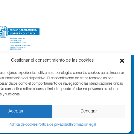
Gestionar el consentimiento de las cookies
las mejores experiencias, utilizamos tecnologías como las cookies para almacenar
 la información del dispositivo. El consentimiento de estas tecnologías nos
ocesar datos como el comportamiento de navegación o las identificaciones únicas
. No consentir o retirar el consentimiento, puede afectar negativamente a ciertas
as y funciones.
Parque Cientifico Tecnológico de Gipuzkoa
Edificio Tandem – Paseo Miramón, 170
20014 Donostia / San Sebastián
Aceptar
Denegar
T. (+34) 943 000 999 | bic@bicgipuzkoa.eus
Política de cookies
Política de privacidad
Información legal