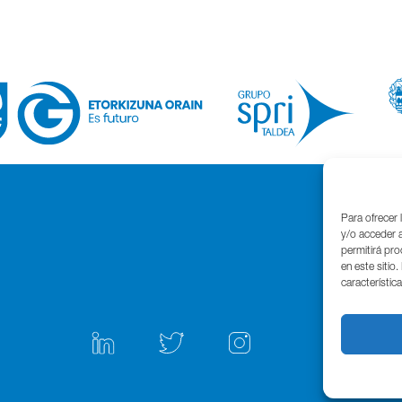
Para ofrecer 
y/o acceder a
permitirá pr
en este sitio
característic