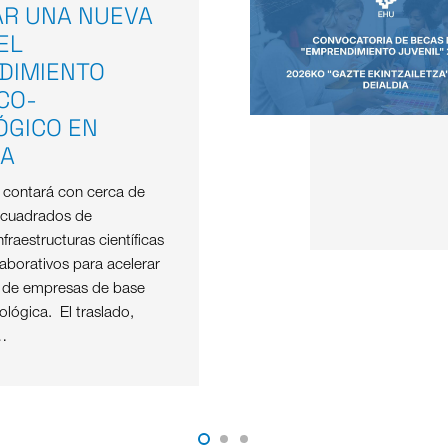
AR UNA NUEVA
EL
DIMIENTO
ICO-
ÓGICO EN
OA
e contará con cerca de
 cuadrados de
nfraestructuras científicas
aborativos para acelerar
o de empresas de base
nológica. El traslado,
…