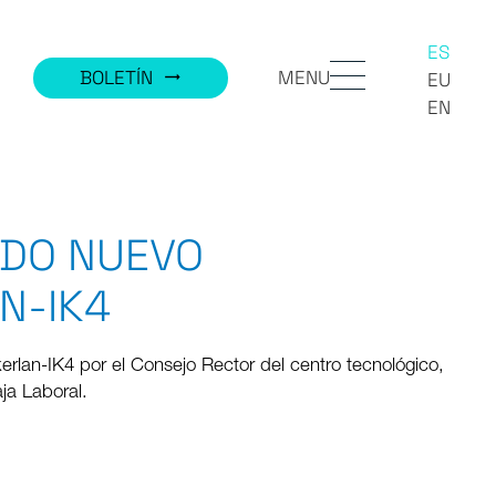
ES
MENU
BOLETÍN
trending_flat
EU
EN
IDO NUEVO
N-IK4
rlan-IK4 por el Consejo Rector del centro tecnológico,
ja Laboral.