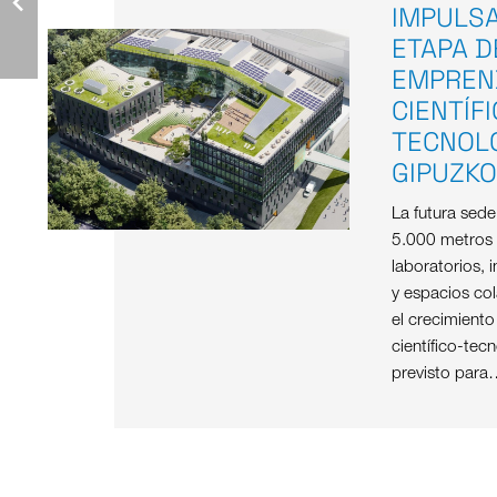
IMPULS
ETAPA D
EMPREN
CIENTÍF
TECNOL
GIPUZK
La futura sed
5.000 metros
laboratorios, i
y espacios col
el crecimient
científico-tec
previsto para