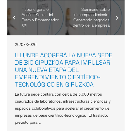
Irisbond gana el
Seminario sobre
Accésit Social del
Intraemprendimiento:
Premio Emprendedor
Generando negocios
XXI
dentro de la empresa
20/07/2026
ILLUNBE ACOGERÁ LA NUEVA SEDE
DE BIC GIPUZKOA PARA IMPULSAR
UNA NUEVA ETAPA DEL
EMPRENDIMIENTO CIENTÍFICO-
TECNOLÓGICO EN GIPUZKOA
La futura sede contará con cerca de 5.000 metros
cuadrados de laboratorios, infraestructuras científicas y
espacios colaborativos para acelerar el crecimiento de
empresas de base científico-tecnológica. El traslado,
previsto para…