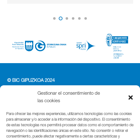
© BIC GIPUZKOA 2024
PERFIL DEL CONTRATANTE
Gestionar el consentimiento de
ACCESIBILIDAD
las cookies
POLÍTICA DE PRIVACIDAD
POLÍTICA DE COOKIES
Para ofrecer las mejores experiencias, utilizamos tecnologías como las cookies
para almacenar y/o acceder a la información del dispositivo. El consentimiento
AVISO LEGAL
de estas tecnologías nos permitirá procesar datos como el comportamiento de
navegación o las identificaciones únicas en este sitio. No consentir o retirar el
Parque Cientifico Tecnológico de Gipuzkoa
consentimiento, puede afectar negativamente a ciertas características y