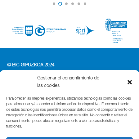
© BIC GIPUZKOA 2024
PERFIL DEL CONTRATANTE
Gestionar el consentimiento de
ACCESIBILIDAD
las cookies
POLÍTICA DE PRIVACIDAD
POLÍTICA DE COOKIES
Para ofrecer las mejores experiencias, utilizamos tecnologías como las cookies
para almacenar y/o acceder a la información del dispositivo. El consentimiento
AVISO LEGAL
de estas tecnologías nos permitirá procesar datos como el comportamiento de
navegación o las identificaciones únicas en este sitio. No consentir o retirar el
Parque Cientifico Tecnológico de Gipuzkoa
consentimiento, puede afectar negativamente a ciertas características y
funciones.
Edificio Tandem – Paseo Miramón, 170
20014 Donostia / San Sebastián