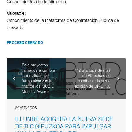
Conocimiento alto de ofimática.
Valorable:
Conocimiento de la Plataforma de Contratación Pública de
Euskadi.
PROCESO CERRADO
Seis proyectos
llamados a cambiar
772 startups de más
la movilidad del
de 80 países se
futuro alcanzan la
inscriben a la sexta
final de los MUBIL
edición de BIND 4.0
Mobility Awards
20/07/2026
ILLUNBE ACOGERÁ LA NUEVA SEDE
DE BIC GIPUZKOA PARA IMPULSAR