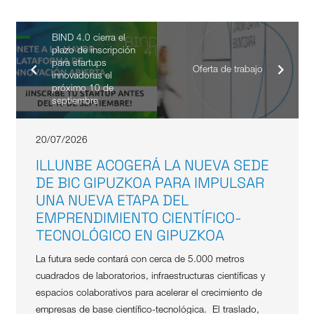
BIND 4.0 cierra el
plazo de inscripción
para startups
Oferta de trabajo
innovadoras el
próximo 10 de
septiembre
20/07/2026
ILLUNBE ACOGERÁ LA NUEVA SEDE
DE BIC GIPUZKOA PARA IMPULSAR
UNA NUEVA ETAPA DEL
EMPRENDIMIENTO CIENTÍFICO-
TECNOLÓGICO EN GIPUZKOA
La futura sede contará con cerca de 5.000 metros
cuadrados de laboratorios, infraestructuras científicas y
espacios colaborativos para acelerar el crecimiento de
empresas de base científico-tecnológica. El traslado,