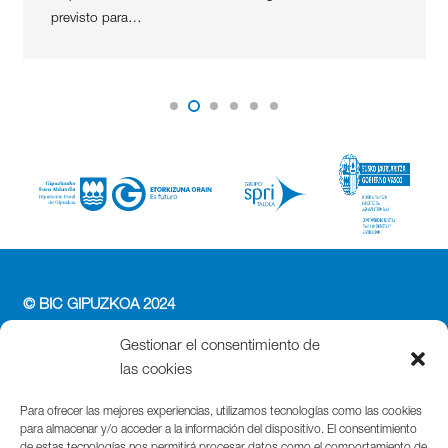
previsto para…
© BIC GIPUZKOA 2024
PERFIL DEL CONTRATANTE
Gestionar el consentimiento de
ACCESIBILIDAD
las cookies
POLÍTICA DE PRIVACIDAD
POLÍTICA DE COOKIES
Para ofrecer las mejores experiencias, utilizamos tecnologías como las cookies
para almacenar y/o acceder a la información del dispositivo. El consentimiento
AVISO LEGAL