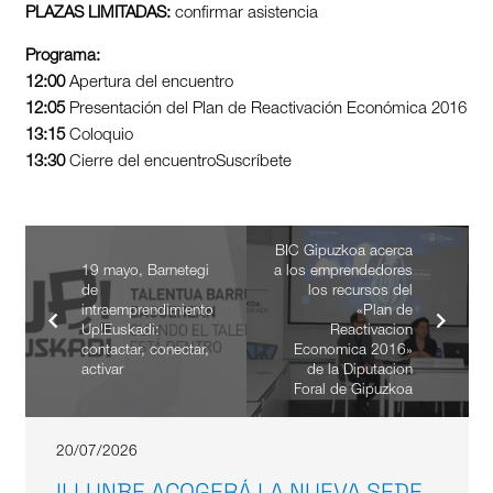
PLAZAS LIMITADAS:
confirmar asistencia
Programa:
12:00
Apertura del encuentro
12:05
Presentación del Plan de Reactivación Económica 2016
13:15
Coloquio
13:30
Cierre del encuentroSuscríbete
BIC Gipuzkoa acerca
19 mayo, Barnetegi
a los emprendedores
de
los recursos del
intraemprendimiento
«Plan de
Up!Euskadi:
Reactivacion
contactar, conectar,
Economica 2016»
activar
de la Diputacion
Foral de Gipuzkoa
20/07/2026
ILLUNBE ACOGERÁ LA NUEVA SEDE