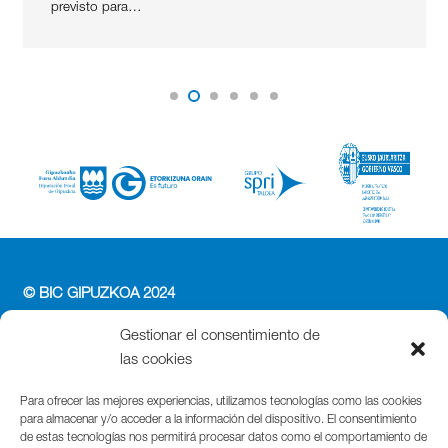
previsto para…
© BIC GIPUZKOA 2024
PERFIL DEL CONTRATANTE
Gestionar el consentimiento de
ACCESIBILIDAD
las cookies
POLÍTICA DE PRIVACIDAD
POLÍTICA DE COOKIES
Para ofrecer las mejores experiencias, utilizamos tecnologías como las cookies
para almacenar y/o acceder a la información del dispositivo. El consentimiento
AVISO LEGAL
de estas tecnologías nos permitirá procesar datos como el comportamiento de