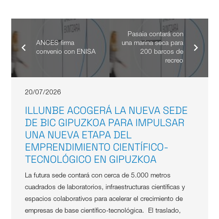
Pasaia contará con
ANCES firma
una marina seca para
convenio con ENISA
200 barcos de
recreo
20/07/2026
ILLUNBE ACOGERÁ LA NUEVA SEDE
DE BIC GIPUZKOA PARA IMPULSAR
UNA NUEVA ETAPA DEL
EMPRENDIMIENTO CIENTÍFICO-
TECNOLÓGICO EN GIPUZKOA
La futura sede contará con cerca de 5.000 metros
cuadrados de laboratorios, infraestructuras científicas y
espacios colaborativos para acelerar el crecimiento de
empresas de base científico-tecnológica. El traslado,